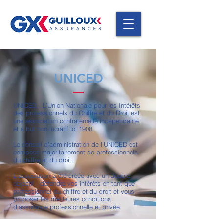
UNICED
UNICED - L’Union Nationale pour les Intérêts
des professionnels du Chiffre et du Droit est
une association confraternelle indépendante
et à but non lucratif loi 1908.
Le conseil d’administration de l’UNICED est
composé majoritairement de professionnels
du chiffre et du droit.
L’association a été créée avec un double
objectif : défendre vos intérêts en tant que
professionnel du chiffre et du droit et vous
proposer les meilleures conditions
d’assurance professionnelle et privée.